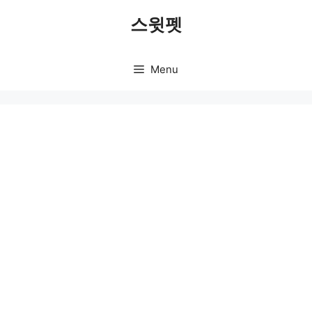
Skip
스윗펫
to
content
Menu