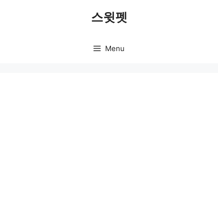
Skip
스윗펫
to
content
Menu