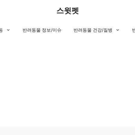
스윗펫
동
반려동물 정보/이슈
반려동물 건강/질병