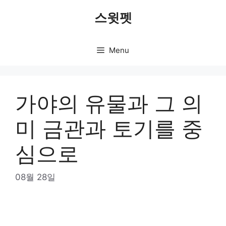
Skip
스윗펫
to
content
Menu
가야의 유물과 그 의
미 금관과 토기를 중
심으로
08월 28일