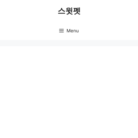
Skip
스윗펫
to
content
Menu