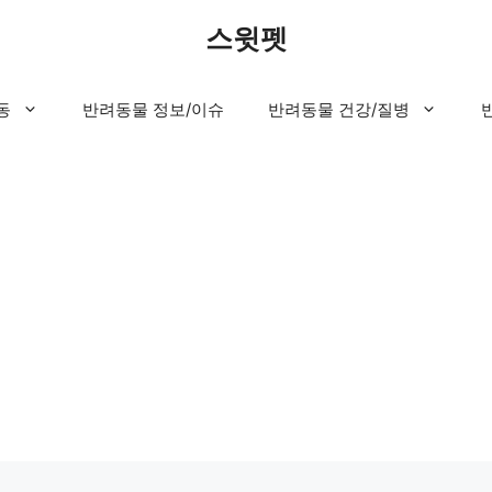
스윗펫
동
반려동물 정보/이슈
반려동물 건강/질병