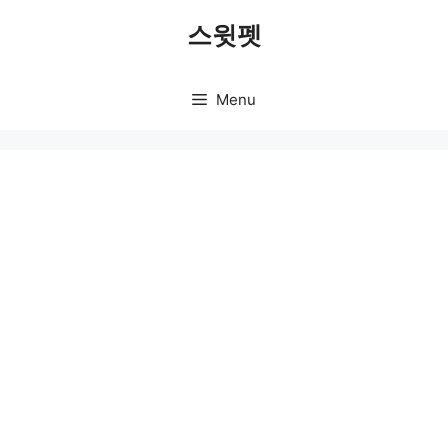
Skip
스윗펫
to
content
Menu