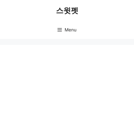
Skip
스윗펫
to
content
Menu