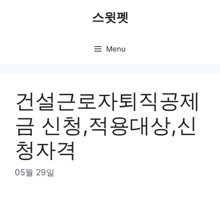
Skip
스윗펫
to
content
Menu
건설근로자퇴직공제
금 신청,적용대상,신
청자격
05월 29일