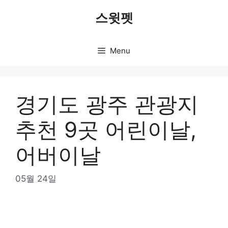
Skip
스윗펫
to
content
Menu
경기도 광주 관광지
추천 9곳 어린이날,
어버이날
05월 24일