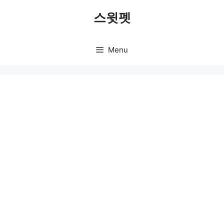
Skip
스윗펫
to
content
Menu