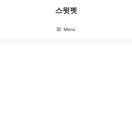
Skip
스윗펫
to
content
Menu