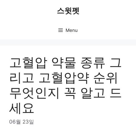
Skip
스윗펫
to
content
Menu
고혈압 약물 종류 그
리고 고혈압약 순위
무엇인지 꼭 알고 드
세요
06월 23일