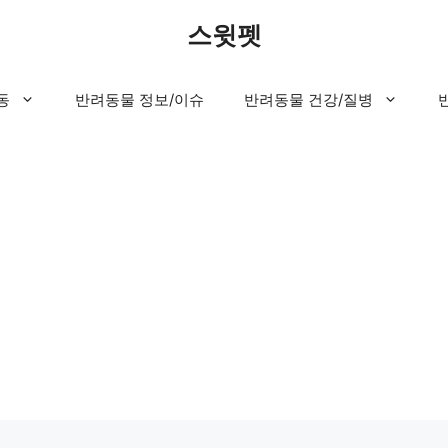
스윗펫
동
반려동물 정보/이슈
반려동물 건강/질병