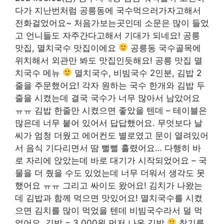
다가 지난번처럼 공릉동에 국수먹으러가자고해서
전화걸었어요~ 처음가보는곳인데 소문은 많이 들었
고 언니들도 자주간다고해서 기대가 되네요! 공릉
맛집, 멸치국수 맛집이에요
공릉동 국수골목에
위치해서 외관만 봐도 맛집인듯해요! 공릉 맛집 멸
치국수 메뉴
멸치국수, 비빔국수 2인분, 김밥 2
줄을 주문했어요! 각자 원하는 국수 한개와 김밥 두
줄을 시켰는데 결국 국수가 너무 많아서 남았어요
ㅠㅠ 김밥 한줄만 시켰으면 좋았을 텐데 – 테이블은
많은데 너무 붙어 있어서 답답했어요. 무엇보다 날
씨가 엄청 더웠고 에어컨도 별로였고 문이 열려있어
서 음식 기다리면서 땀 뻘뻘 흘렸어요… 다행히 바
로 자리에 앉았는데 바로 대기가 시작되었어요 – 국
물을 더 줬을 수도 있었는데 너무 더워서 생각도 못
했어요 ㅠㅠ 그리고 싸이도 왔어요! 김치가 나왔는
데 김밥과 함께 먹으면 맛있어요! 멸치국수를 시켰
으면 김치를 많이 먹었을 텐데 비빔국수라서 덜 먹
었어요. 김밥 = 3,000원 ​​먼저 나온 김밥
참기름