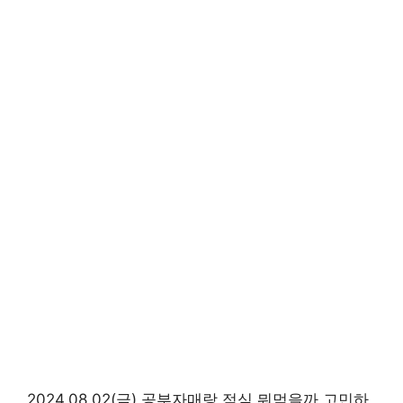
2024.08.02(금) 공부자매랑 점심 뭐먹을까 고민하