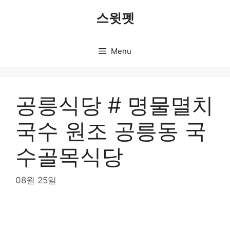
Skip
스윗펫
to
content
Menu
공릉식당 # 명물멸치
국수 원조 공릉동 국
수골목식당
08월 25일