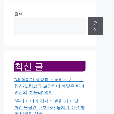
검색
검
색
최신 글
“내 아이가 세상과 소통하는 법” – 노
령견/노령묘와 교감하며 깨달은 반려
인만의 ‘핸들러’ 역할
“우리 아이가 갑자기 변한 게 아닐
까?” 노령견 보호자가 놓치기 쉬운 행
동 변화의 신호