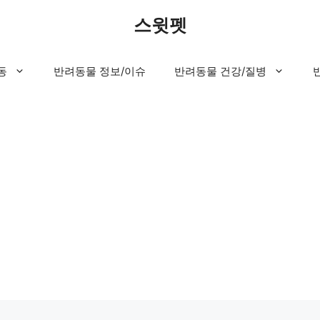
스윗펫
동
반려동물 정보/이슈
반려동물 건강/질병