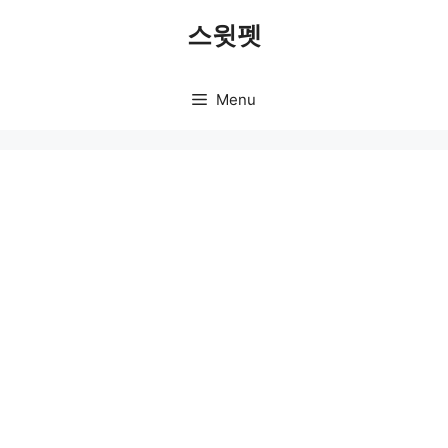
Skip
스윗펫
to
content
Menu