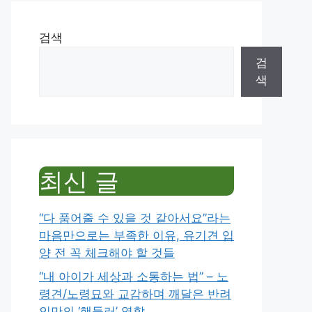
검색
검
색
최신 글
“다 품어줄 수 있을 것 같아서요”라는
마음만으로는 부족한 이유, 유기견 입
양 전 꼭 체크해야 할 것들
“내 아이가 세상과 소통하는 법” – 노
령견/노령묘와 교감하며 깨달은 반려
인만의 ‘핸들러’ 역할