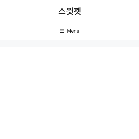
Skip
스윗펫
to
content
Menu