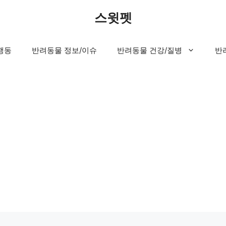
스윗펫
행동
반려동물 정보/이슈
반려동물 건강/질병
반