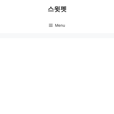
Skip
스윗펫
to
content
Menu