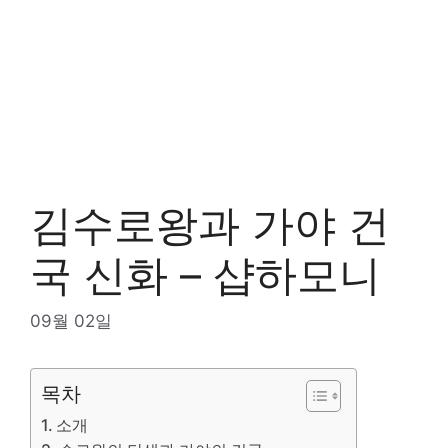
김수로왕과 가야 건
국 신화 – 샵하모니
09월 02일
목차
소개