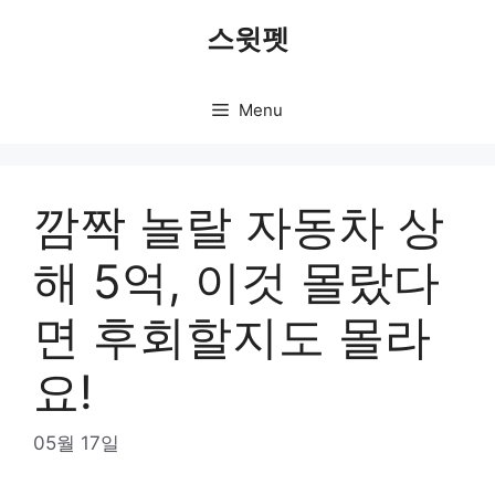
Skip
스윗펫
to
content
Menu
깜짝 놀랄 자동차 상
해 5억, 이것 몰랐다
면 후회할지도 몰라
요!
05월 17일