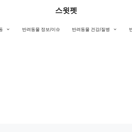
스윗펫
동
반려동물 정보/이슈
반려동물 건강/질병