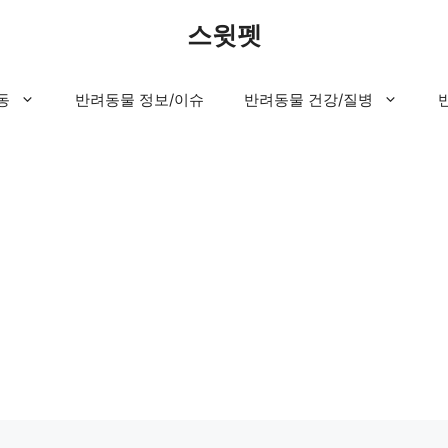
스윗펫
동
반려동물 정보/이슈
반려동물 건강/질병