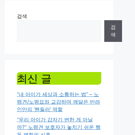
검색
검
색
최신 글
“내 아이가 세상과 소통하는 법” – 노
령견/노령묘와 교감하며 깨달은 반려
인만의 ‘핸들러’ 역할
“우리 아이가 갑자기 변한 게 아닐
까?” 노령견 보호자가 놓치기 쉬운 행
동 변화의 신호