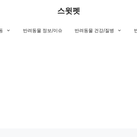
스윗펫
동
반려동물 정보/이슈
반려동물 건강/질병