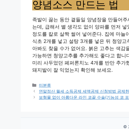
양념소스 만드는 법
족발이 끓는 동안 곁들일 양념장을 만들어주세
는데, 급해서 별 생각도 없이 양파를 먼저 넣었
정도를 칼로 살짝 썰어 넣어준다. 집에 마늘이
식초 2개를 넣고 설탕 3개를 넣은 뒤 청양고추
아봐도 찾을 수가 없어요. 붉은 고추는 색감
가능하면 청양고추를 추가해도 좋다고 합니다.
미리 사두었던 페퍼론치노 4개를 반만 추가
돼지발이 잘 익었는지 확인해 보세요.
Categories
미분류
연말정산 월세 소득공제 세액공제 신청방법 공제
보형물 없이 아름다운 라인 코끝 수술(기능성 코 포함
© 