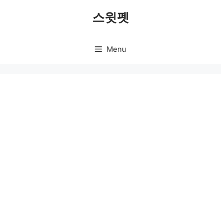
Skip
스윗펫
to
content
Menu