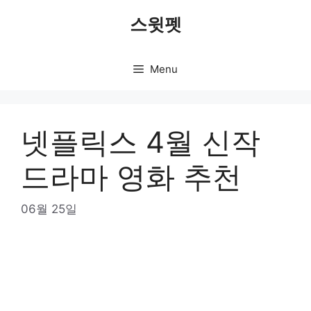
Skip
스윗펫
to
content
Menu
넷플릭스 4월 신작
드라마 영화 추천
06월 25일