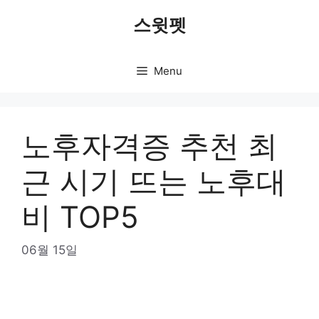
Skip
스윗펫
to
content
Menu
노후자격증 추천 최
근 시기 뜨는 노후대
비 TOP5
06월 15일