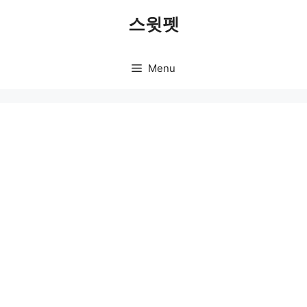
Skip
스윗펫
to
content
Menu