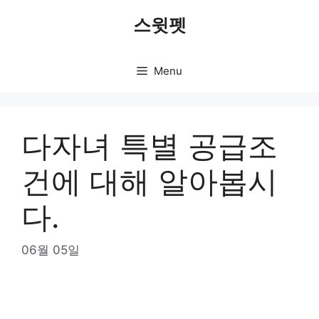
Skip
스윗펫
to
content
Menu
다자녀 특별 공급조
건에 대해 알아봅시
다.
06월 05일