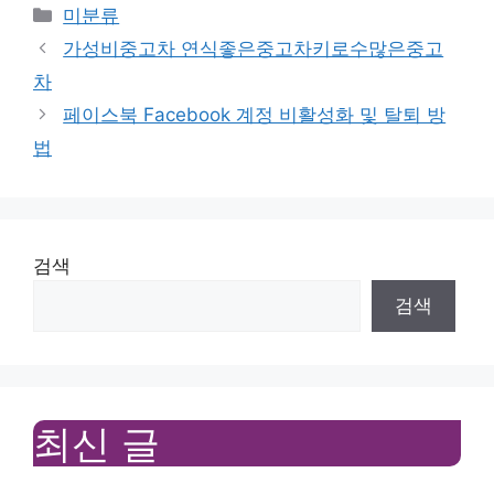
Categories
미분류
가성비중고차 연식좋은중고차키로수많은중고
차
페이스북 Facebook 계정 비활성화 및 탈퇴 방
법
검색
검색
최신 글