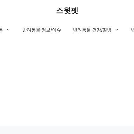
스윗펫
동
반려동물 정보/이슈
반려동물 건강/질병