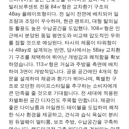
빌리브루센트 전용 84㎡형은 교차환기 구조의
4Bay 플레이트형이다. 전 실이 전면에 배치되어 일
조량과 조망이 우수하며, 현관 팬트리, 대형 탈의실
등 활용도 높은 수납공간을 도입했다. 108㎡형은 인
근에서 분양된 동일 평면도와 비교해 압도적인 우위
를 점할 것으로 예상된다. 타사의 제품이 타워형이
나 4Bay로 설계되는 반면, 당사에서는 5Bay 교차환
기 구조를 채택하여 뛰어난 개방감과 쾌적함을 확보
하였습니다. 113㎡형은 거실과 주방을 측면에 배치
하여 3면이 개방적입니다. 공용 공간에만 4개의 ​​창
문을 설계하여 채광과 환기가 뛰어나며, 특별한 구
조로 모던한 라이프스타일을 추구하는 소비자에게
큰 만족을 줄 것으로 기대됩니다. 전 세대에 적용된
차별화된 공간 디자인도 주목할 만합니다. 채광이
좋은 다이닝룸과 아일랜드 테이블을 도입하여 쾌적
한 식사 환경을 제공하고, 건식과 습식 욕실이 분리
된 듀얼웨이 멀티룸, 보조 주방, 수납공간을 구축하
였습니다. 랜드마크적 고층 빌딩으로 건설되는 만큼