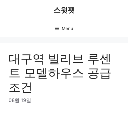
Skip
스윗펫
to
content
Menu
대구역 빌리브 루센
트 모델하우스 공급
조건
08월 19일