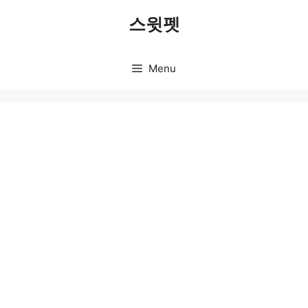
Skip
스윗펫
to
content
Menu