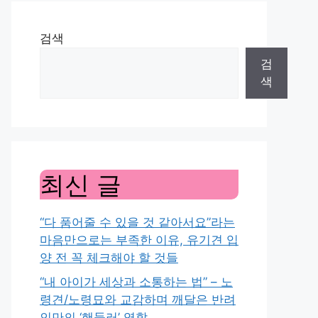
검색
검
색
최신 글
“다 품어줄 수 있을 것 같아서요”라는
마음만으로는 부족한 이유, 유기견 입
양 전 꼭 체크해야 할 것들
“내 아이가 세상과 소통하는 법” – 노
령견/노령묘와 교감하며 깨달은 반려
인만의 ‘핸들러’ 역할