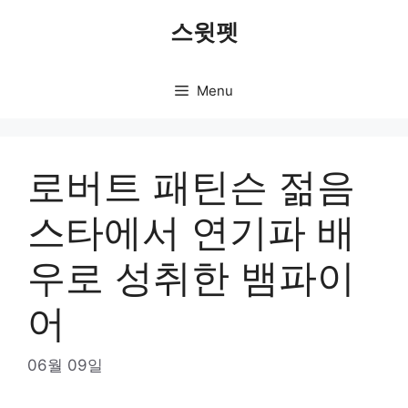
Skip
스윗펫
to
content
Menu
로버트 패틴슨 젊음
스타에서 연기파 배
우로 성취한 뱀파이
어
06월 09일