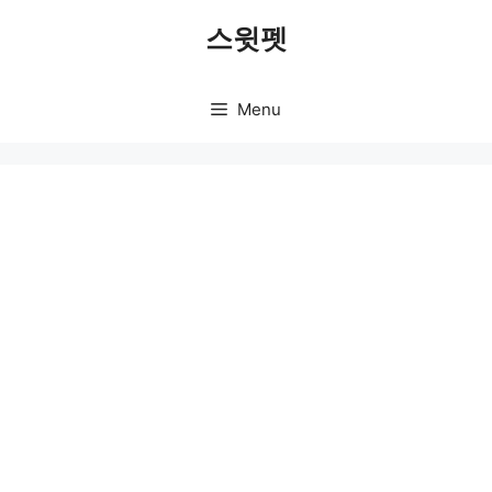
Skip
스윗펫
to
content
Menu