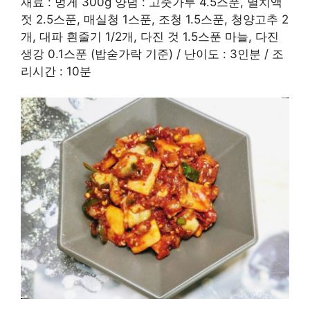
재료 : 멍게 300g 양념 : 고춧가루 4.5스푼, 멸치액
젓 2.5스푼, 매실청 1스푼, 조청 1.5스푼, 청양고추 2
개, 대파 흰줄기 1/2개, 다진 것 1.5스푼 마늘, 다진
생강 0.1스푼 (밥숟가락 기준) / 난이도 : 3인분 / 조
리시간 : 10분