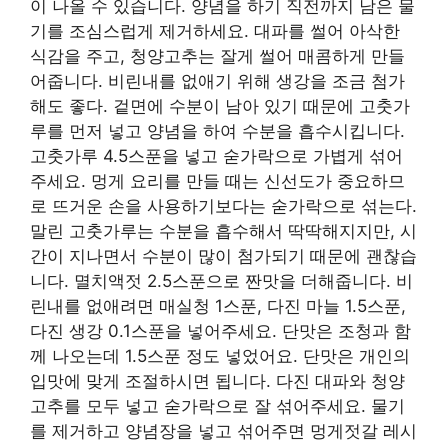
이 나올 수 있습니다. 양념을 하기 직전까지 남은 물
기를 조심스럽게 제거하세요. 대파를 썰어 아삭한
식감을 주고, 청양고추는 잘게 썰어 매콤하게 만들
어줍니다. 비린내를 없애기 위해 생강을 조금 첨가
해도 좋다. 겉면에 수분이 남아 있기 때문에 고춧가
루를 먼저 넣고 양념을 하여 수분을 흡수시킵니다.
고춧가루 4.5스푼을 넣고 숟가락으로 가볍게 섞어
주세요. 멍게 요리를 만들 때는 신선도가 중요하므
로 뜨거운 손을 사용하기보다는 숟가락으로 섞는다.
말린 고춧가루는 수분을 흡수해서 딱딱해지지만, 시
간이 지나면서 수분이 많이 첨가되기 때문에 괜찮습
니다. 멸치액젓 2.5스푼으로 짠맛을 더해줍니다. 비
린내를 없애려면 매실청 1스푼, 다진 마늘 1.5스푼,
다진 생강 0.1스푼을 넣어주세요. 단맛은 조청과 함
께 나오는데 1.5스푼 정도 넣었어요. 단맛은 개인의
입맛에 맞게 조절하시면 됩니다. 다진 대파와 청양
고추를 모두 넣고 숟가락으로 잘 섞어주세요. 물기
를 제거하고 양념장을 넣고 섞어주면 멍게젓갈 레시