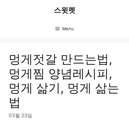
Skip
스윗펫
to
content
Menu
멍게젓갈 만드는법,
멍게찜 양념레시피,
멍게 삶기, 멍게 삶는
법
03월 23일