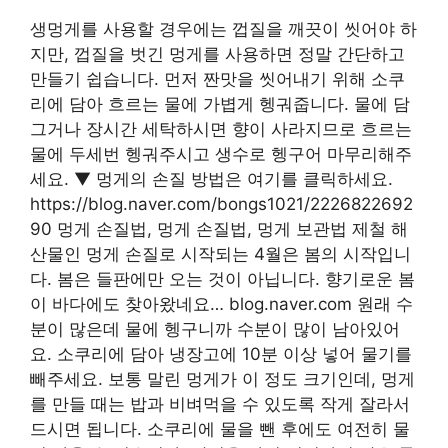
생멍게를 사용할 경우에는 껍질을 깨끗이 씻어야 하
지만, 껍질을 벗긴 멍게를 사용하면 정말 간단하고
만들기 쉽습니다. 먼저 짠맛을 씻어내기 위해 소쿠
리에 담아 흐르는 물에 가볍게 헹궈줍니다. 물에 담
그거나 장시간 세탁하시면 향이 사라지므로 흐르는
물에 두세번 헹궈주시고 생수로 헹구어 마무리해주
세요. ▼ 멍게의 손질 방법은 여기를 클릭하세요.
https://blog.naver.com/bongs1021/2226822692
90 멍게 손질법, 멍게 손질법, 멍게 보관법 제철 해
산물인 멍게 손질로 시작되는 4월은 봄의 시작입니
다. 봄은 들판에만 오는 것이 아닙니다. 향기로운 봄
이 바다에도 찾아왔네요… blog.naver.com 원래 수
분이 많은데 물에 헹구니까 수분이 많이 남아있어
요. 소쿠리에 담아 냉장고에 10분 이상 넣어 물기를
빼주세요. 보통 말린 멍게가 이 정도 크기인데, 멍게
를 만들 때는 밥과 비벼먹을 수 있도록 작게 잘라서
드시면 됩니다. 소쿠리에 물을 뺀 후에도 여전히 물