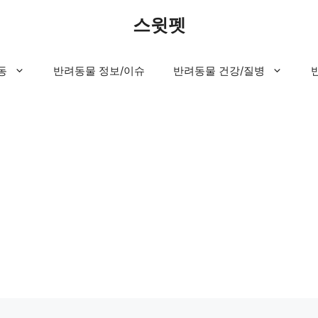
스윗펫
동
반려동물 정보/이슈
반려동물 건강/질병