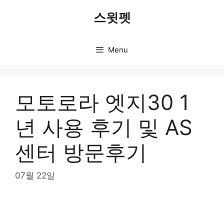
Skip
스윗펫
to
content
Menu
모토로라 엣지30 1
년 사용 후기 및 AS
센터 방문후기
07월 22일