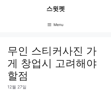
Skip
스윗펫
to
content
Menu
무인 스티커사진 가
게 창업시 고려해야
할점
12월 27일