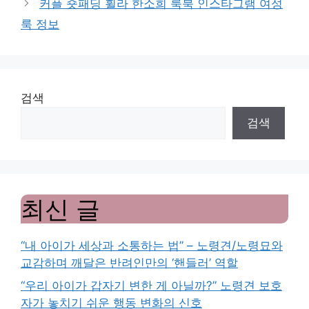
커플 숏패딩 휠라 한소희 룩북 인스타그램 여성
룩 정보
검색
검색
최신 글
“내 아이가 세상과 소통하는 법” – 노령견/노령묘와
교감하며 깨달은 반려인만의 ‘핸들러’ 역할
“우리 아이가 갑자기 변한 게 아닐까?” 노령견 보호
자가 놓치기 쉬운 행동 변화의 신호