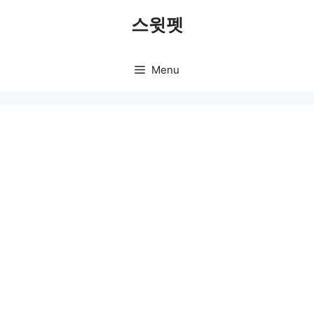
Skip
스윗펫
to
content
Menu