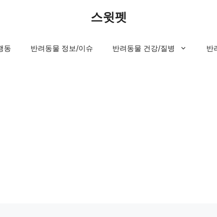
스윗펫
행동
반려동물 정보/이슈
반려동물 건강/질병
반