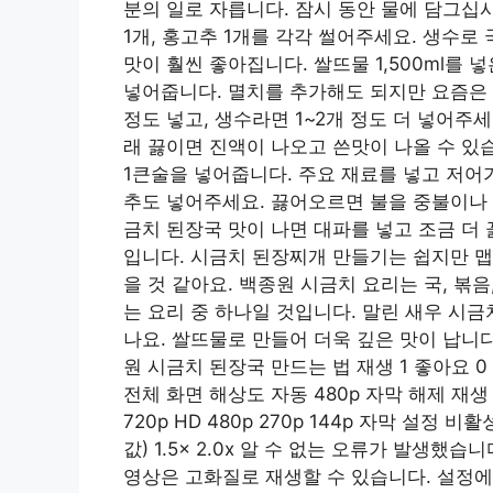
분의 일로 자릅니다. 잠시 동안 물에 담그십시
1개, 홍고추 1개를 각각 썰어주세요. 생수로
맛이 훨씬 좋아집니다. 쌀뜨물 1,500ml를 
넣어줍니다. 멸치를 추가해도 되지만 요즘은
정도 넣고, 생수라면 1~2개 정도 더 넣어주
래 끓이면 진액이 나오고 쓴맛이 나올 수 있
1큰술을 넣어줍니다. 주요 재료를 넣고 저어
추도 넣어주세요. 끓어오르면 불을 중불이나 
금치 된장국 맛이 나면 대파를 넣고 조금 더
입니다. 시금치 된장찌개 만들기는 쉽지만 맵
을 것 같아요. 백종원 시금치 요리는 국, 볶
는 요리 중 하나일 것입니다. 말린 새우 시
나요. 쌀뜨물로 만들어 더욱 깊은 맛이 납니다
원 시금치 된장국 만드는 법 재생 1 좋아요 0 공
전체 화면 해상도 자동 480p 자막 해제 재생 속도 
720p HD 480p 270p 144p 자막 설정 비
값) 1.5x 2.0x 알 수 없는 오류가 발생
영상은 고화질로 재생할 수 있습니다. 설정에서