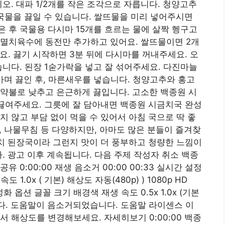
오. 대파 1/2개를 작은 조각으로 자릅니다. 청양고추
 국물을 끓일 수 있습니다. 쌀뜨물을 미리 넣어주시면
넣은 후 국물용 다시마 15개를 흐르는 물에 살짝 헹구고
 멸치육수에 동전만 추가하고 있어요. 쌀뜨물이면 2개
세요. 끓기 시작하면 3분 뒤에 다시마를 꺼내주세요. 오
습니다. 된장 1숟가락을 넣고 잘 섞어주세요. 다진마늘
가며 끓인 후, 마른새우를 넣습니다. 청양고추와 홍고
약불로 낮추고 은근하게 끓입니다. 고소한 백종원 시
 끓여주세요. 그릇에 잘 담아내면 백종원 시금치국 완성
지 않고 부담 없이 먹을 수 있어서 아침 국으로 딱 좋
음, 나물무침 등 다양하지만, 아마도 많은 분들이 즐겨찾
금치 된장국이라 그런지 맛이 더 풍부하고 청량한 느낌이
. 광고 이후 계속됩니다. 다음 주제 작성자 취소 백종
유 0:00:00 재생 음소거 00:00 00:33 실시간 설정
1.0x ( 기본) 해상도 자동(480p) ) 1080p HD
활성화 옵션 글꼴 크기 배경색 재생 속도 ​0.5x 1.0x (기본
했습니다. 도움말이 음소거되었습니다. 도움말 라이센스 이
 해상도를 변경해보세요. 자세히보기 0:00:00 백종