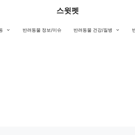
스윗펫
동
반려동물 정보/이슈
반려동물 건강/질병