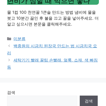
변비가 심할 때 먹으면 좋다
물 1컵 100 천연꿀 1큰술 만드는 방법 냄비에 물을
붓고 10분간 끓인 후 불을 끄고 꿀을 넣어주세요. 더
알고 싶으시면 본문을 클릭해주세요.
Categories
미분류
백종원의 시금치 된장국 만드는 법 시금치국 요
리
세탁기기 빨래 꿀팁 손빨래, 얼룩, 소재, 색 빠짐
등
검색
검색