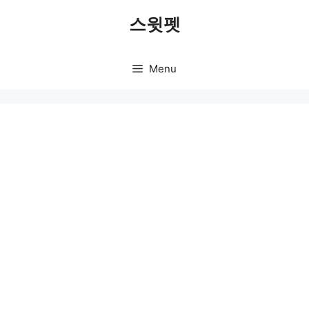
Skip
스윗펫
to
content
Menu