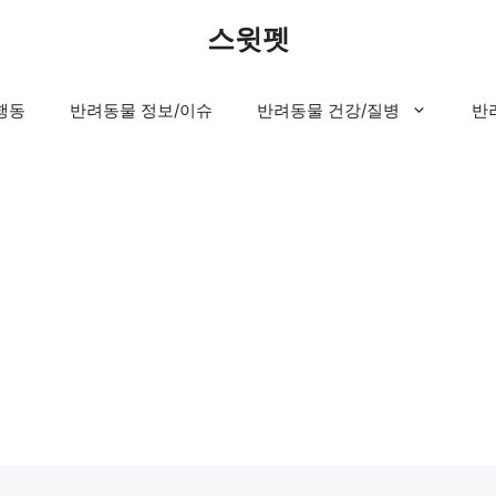
스윗펫
행동
반려동물 정보/이슈
반려동물 건강/질병
반