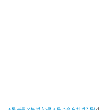
조문 봉투 쓰는 법 (조문 이름 소속 위치 방명록)
기