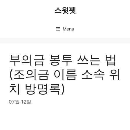
Skip
스윗펫
to
content
Menu
부의금 봉투 쓰는 법
(조의금 이름 소속 위
치 방명록)
07월 12일