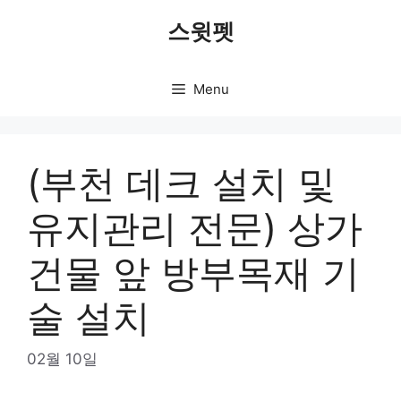
Skip
스윗펫
to
content
Menu
(부천 데크 설치 및
유지관리 전문) 상가
건물 앞 방부목재 기
술 설치
02월 10일