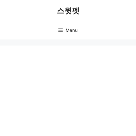
Skip
스윗펫
to
content
Menu