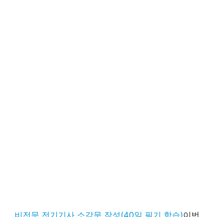
비전문 전기기사 소감문 작성(40일 필기 학습)
이번