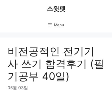
Skip
스윗펫
to
content
Menu
비전공적인 전기기
사 쓰기 합격후기 (필
기공부 40일)
05월 03일