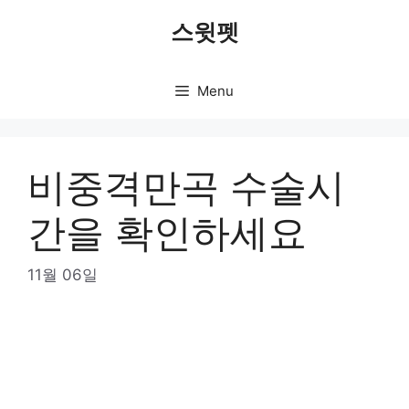
Skip
스윗펫
to
content
Menu
비중격만곡 수술시
간을 확인하세요
11월 06일